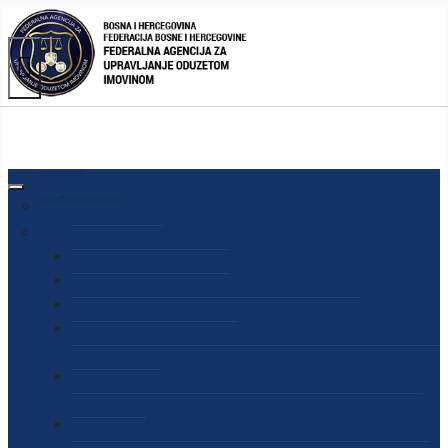
AGENCIJA
O AGENCIJI
DIREKTOR AGENCIJE
SEKRETAR AGENCIJE
SEKTOR ZA PREUZIMANJE I UPRAVLJANJE
ODUZETOM IMOVINOM
SEKTOR ZA STRATEŠKO PLANIRANJE, INFORMISANJE
I EDUKACIJU
SEKTOR ZA LJUDSKE POTENCIJALE, PRAVNE I OPĆE
POSLOVE