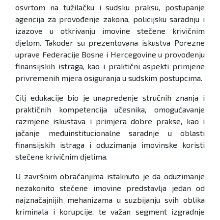
osvrtom na tužilačku i sudsku praksu, postupanje
agencija za provođenje zakona, policijsku saradnju i
izazove u otkrivanju imovine stečene krivičnim
djelom. Također su prezentovana iskustva Porezne
uprave Federacije Bosne i Hercegovine u provođenju
finansijskih istraga, kao i praktični aspekti primjene
privremenih mjera osiguranja u sudskim postupcima.
Cilj edukacije bio je unapređenje stručnih znanja i
praktičnih kompetencija učesnika, omogućavanje
razmjene iskustava i primjera dobre prakse, kao i
jačanje međuinstitucionalne saradnje u oblasti
finansijskih istraga i oduzimanja imovinske koristi
stečene krivičnim djelima.
U završnim obraćanjima istaknuto je da oduzimanje
nezakonito stečene imovine predstavlja jedan od
najznačajnijih mehanizama u suzbijanju svih oblika
kriminala i korupcije, te važan segment izgradnje