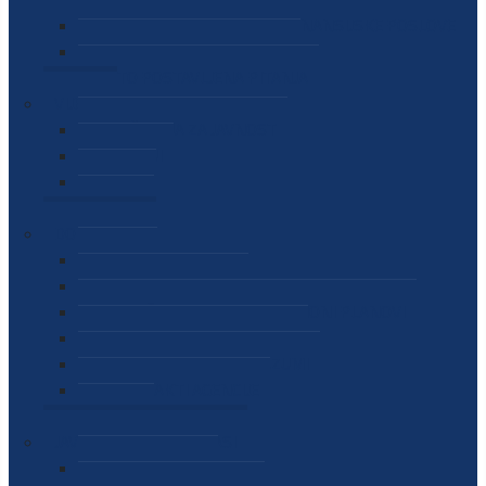
SEKTOR ZA MATERIJALNO-FINANSIJSKE POSLOVE
MEĐUNARODNA SURADNJA
ČESTO POSTAVLJENA PITANJA
VIJESTI
SAOPŠTENJA ZA JAVNOST
INTERVJUI
GOVORI
NAJAVE
DOKUMENTI
ZAKONI
PODZAKONSKI AKTI
STRATEŠKI DOKUMENTI I AKCIONI PLANOVI
MEĐUNARODNI DOKUMENTI
MEMORANDUMI I SPORAZUMI
INTERNI AKTI AGENCIJE
ARHIVA
JAVNE NABAVKE I OGLASI
JAVNE NABAVKE