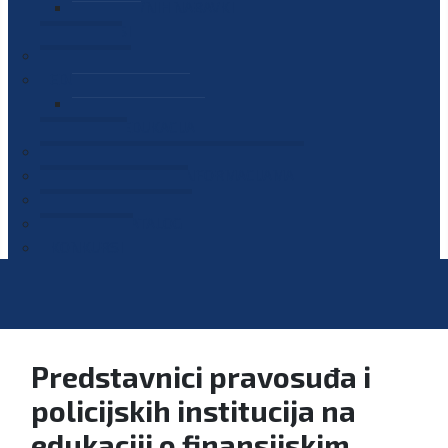
PLAN JAVNIH NABAVKI
OGLASI
GALERIJA
EDUKACIJE
PREZENTACIJE
PLAN EDUKACIJA
KONTAKT
VODIČ ZA PRISTUP INFORMACIJAMA
PRIJAVI KORUPCIJU
DIGITALNI KATALOG
KONKURSI
Predstavnici pravosuđa i
policijskih institucija na
edukaciji o finansijskim