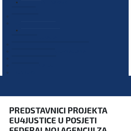
PLAN JAVNIH NABAVKI
OGLASI
GALERIJA
EDUKACIJE
PREZENTACIJE
PLAN EDUKACIJA
KONTAKT
VODIČ ZA PRISTUP INFORMACIJAMA
PRIJAVI KORUPCIJU
DIGITALNI KATALOG
KONKURSI
PREDSTAVNICI PROJEKTA
EU4JUSTICE U POSJETI
FEDERALNOJ AGENCIJI ZA