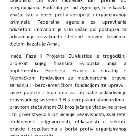
integracijama. Podržala je rad Agencije, te iskazala
značaj iste u borbi protiv korupcije i organiziranog
kriminala. Federalna agencija za upravljanje
oduzetom imovinom je vrlo važan dio postupka za
oduzimanje nezakonito stečene imovine krivičnim
djelom, kazala je Arnal.
Inače, Faza II Projekta EU4Justice je trogodišnji
projekat kojeg finansira Evropska unija, a
implementira Expertise France u saradnji s
Njemačkom fondacijom za međunarodnu pravnu
saradnju i Ibero-američkom fondacijom za upravu i
javne politike i koja ima za cilj dalje usklađivanje
pravosudnog sistema BiH s evropskim standardima i
pravnom stečevinom EU kroz jačanje vladavine prava
i to prvenstveno kroz jačanje nezavisnosti, kvalitete,
efektivnosti, odgovornosti, efikasnosti u sektoru
pravde i rezultatima u borbi protiv organiziranog
kriminala i korupcije.