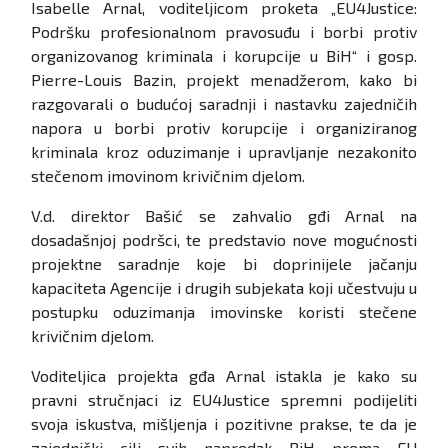
Isabelle Arnal, voditeljicom proketa „EU4Justice:
Podršku profesionalnom pravosuđu i borbi protiv
organizovanog kriminala i korupcije u BiH“ i gosp.
Pierre-Louis Bazin, projekt menadžerom, kako bi
razgovarali o budućoj saradnji i nastavku zajedničih
napora u borbi protiv korupcije i organiziranog
kriminala kroz oduzimanje i upravljanje nezakonito
stečenom imovinom krivičnim djelom.
V.d. direktor Bašić se zahvalio gđi Arnal na
dosadašnjoj podršci, te predstavio nove mogućnosti
projektne saradnje koje bi doprinijele jačanju
kapaciteta Agencije i drugih subjekata koji učestvuju u
postupku oduzimanja imovinske koristi stečene
krivičnim djelom.
Voditeljica projekta gđa Arnal istakla je kako su
pravni stručnjaci iz EU4Justice spremni podijeliti
svoja iskustva, mišljenja i pozitivne prakse, te da je
zajednički cilj svih napredak BiH prema EU