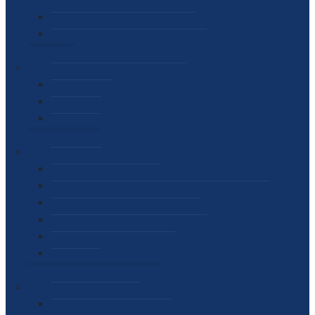
SEKTOR ZA MATERIJALNO-FINANSIJSKE POSLOVE
MEĐUNARODNA SURADNJA
ČESTO POSTAVLJENA PITANJA
VIJESTI
SAOPŠTENJA ZA JAVNOST
INTERVJUI
GOVORI
NAJAVE
DOKUMENTI
ZAKONI
PODZAKONSKI AKTI
STRATEŠKI DOKUMENTI I AKCIONI PLANOVI
MEĐUNARODNI DOKUMENTI
MEMORANDUMI I SPORAZUMI
INTERNI AKTI AGENCIJE
ARHIVA
JAVNE NABAVKE I OGLASI
JAVNE NABAVKE