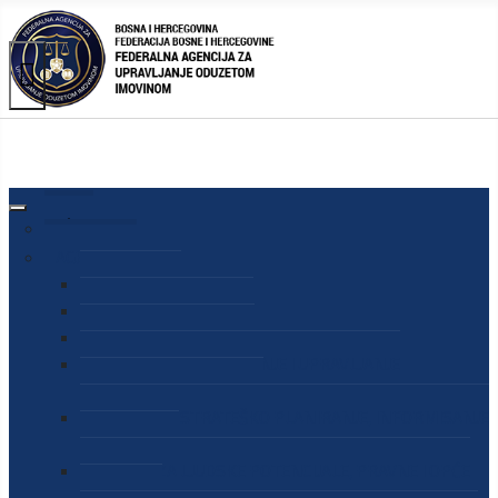
AGENCIJA
O AGENCIJI
DIREKTOR AGENCIJE
SEKRETAR AGENCIJE
SEKTOR ZA PREUZIMANJE I UPRAVLJANJE
ODUZETOM IMOVINOM
SEKTOR ZA STRATEŠKO PLANIRANJE, INFORMISANJE
I EDUKACIJU
SEKTOR ZA LJUDSKE POTENCIJALE, PRAVNE I OPĆE
POSLOVE