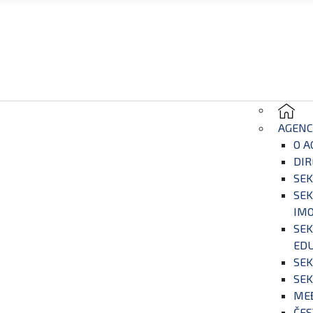
AGENC
O A
DIR
SEK
SEK
IM
SEK
EDU
SEK
SEK
ME
ČES