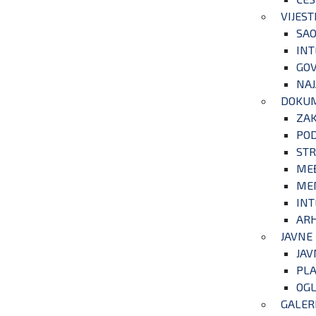
VIJEST
SAO
INT
GOV
NAJ
DOKU
ZA
POD
STR
ME
ME
INT
ARH
JAVNE
JAV
PLA
OGL
GALER