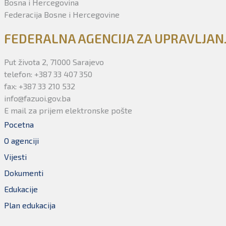
Bosna i Hercegovina
Federacija Bosne i Hercegovine
FEDERALNA AGENCIJA ZA UPRAVLJA
Put života 2, 71000 Sarajevo
telefon: +387 33 407 350
fax: +387 33 210 532
info@fazuoi.gov.ba
E mail za prijem elektronske pošte
Pocetna
O agenciji
Vijesti
Dokumenti
Edukacije
Plan edukacija