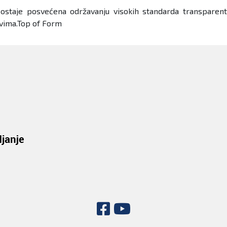
staje posvećena održavanju visokih standarda transparentno
ovima.Top of Form