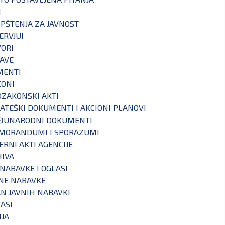
I
PŠTENJA ZA JAVNOST
ERVJUI
ORI
AVE
MENTI
KONI
ZAKONSKI AKTI
ATEŠKI DOKUMENTI I AKCIONI PLANOVI
ĐUNARODNI DOKUMENTI
MORANDUMI I SPORAZUMI
ERNI AKTI AGENCIJE
IVA
 NABAVKE I OGLASI
NE NABAVKE
N JAVNIH NABAVKI
ASI
IJA