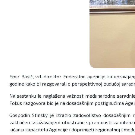
Emir Bašić, v.d. direktor Federalne agencije za upravlj
godine kako bi razgovarali o perspektivnoj budućoj saradn
Na sastanku je naglašena važnost međunarodne saradnje, a
Fokus razgovora bio je na dosadašnjim postignućima Agenci
Gospodin Stinsky je izrazio zadovoljstvo dosadašnjim 
zaključen izražavanjem obostrane spremnosti za intenziv
jačanju kapaciteta Agencije i doprinijeti regionalnoj i međ