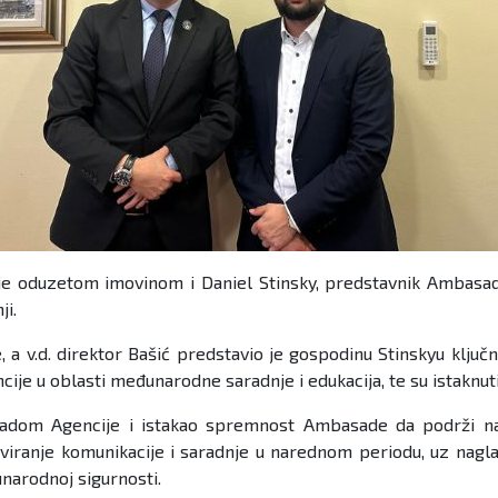
anje oduzetom imovinom i Daniel Stinsky, predstavnik Ambasa
ji.
 v.d. direktor Bašić predstavio je gospodinu Stinskyu ključne
je u oblasti međunarodne saradnje i edukacija, te su istaknuti
radom Agencije i istakao spremnost Ambasade da podrži napo
iranje komunikacije i saradnje u narednom periodu, uz naglasa
unarodnoj sigurnosti.