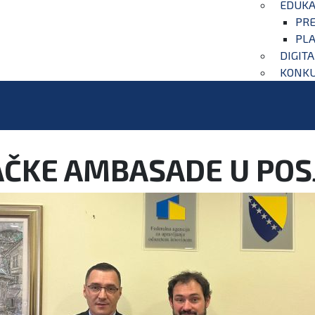
EDUKA
PRE
PLA
DIGIT
KONKU
ČKE AMBASADE U POSJE