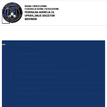
AGENCIJA
O AGENCIJI
DIREKTOR AGENCIJE
SEKRETAR AGENCIJE
SEKTOR ZA PREUZIMANJE I UPRAVLJANJE
ODUZETOM IMOVINOM
SEKTOR ZA STRATEŠKO PLANIRANJE, INFORMISANJE
I EDUKACIJU
SEKTOR ZA LJUDSKE POTENCIJALE, PRAVNE I OPĆE
POSLOVE