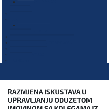
PLAN JAVNIH NABAVKI
OGLASI
GALERIJA
EDUKACIJE
PREZENTACIJE
PLAN EDUKACIJA
KONTAKT
VODIČ ZA PRISTUP INFORMACIJAMA
PRIJAVI KORUPCIJU
DIGITALNI KATALOG
KONKURSI
RAZMJENA ISKUSTAVA U
UPRAVLJANJU ODUZETOM
IMOVINOM SA KOLEGAMA IZ