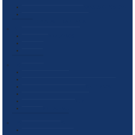
SEKTOR ZA MATERIJALNO-FINANSIJSKE POSLOVE
MEĐUNARODNA SURADNJA
ČESTO POSTAVLJENA PITANJA
VIJESTI
SAOPŠTENJA ZA JAVNOST
INTERVJUI
GOVORI
NAJAVE
DOKUMENTI
ZAKONI
PODZAKONSKI AKTI
STRATEŠKI DOKUMENTI I AKCIONI PLANOVI
MEĐUNARODNI DOKUMENTI
MEMORANDUMI I SPORAZUMI
INTERNI AKTI AGENCIJE
ARHIVA
JAVNE NABAVKE I OGLASI
JAVNE NABAVKE