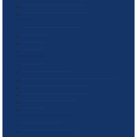
SEKTOR ZA MATERIJALNO-FINANSIJSKE POSLOVE
MEĐUNARODNA SURADNJA
ČESTO POSTAVLJENA PITANJA
VIJESTI
SAOPŠTENJA ZA JAVNOST
INTERVJUI
GOVORI
NAJAVE
DOKUMENTI
ZAKONI
PODZAKONSKI AKTI
STRATEŠKI DOKUMENTI I AKCIONI PLANOVI
MEĐUNARODNI DOKUMENTI
MEMORANDUMI I SPORAZUMI
INTERNI AKTI AGENCIJE
ARHIVA
JAVNE NABAVKE I OGLASI
JAVNE NABAVKE