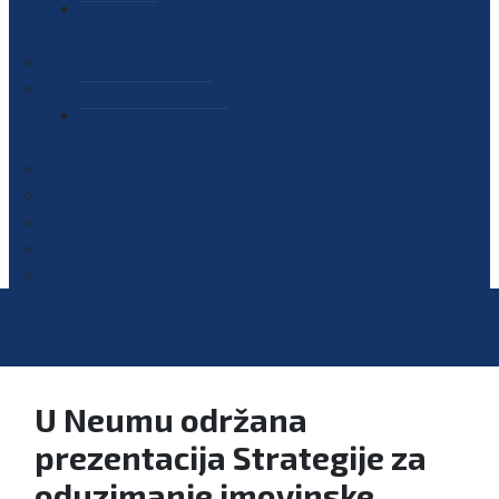
PLAN JAVNIH NABAVKI
OGLASI
GALERIJA
EDUKACIJE
PREZENTACIJE
PLAN EDUKACIJA
KONTAKT
VODIČ ZA PRISTUP INFORMACIJAMA
PRIJAVI KORUPCIJU
DIGITALNI KATALOG
KONKURSI
U Neumu održana
prezentacija Strategije za
oduzimanje imovinske