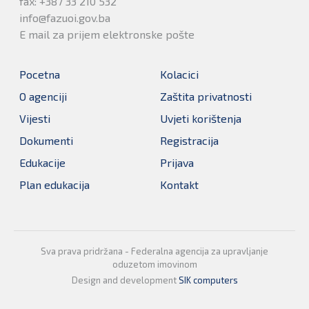
fax: +387 33 210 532
info@fazuoi.gov.ba
E mail za prijem elektronske pošte
Pocetna
Kolacici
O agenciji
Zaštita privatnosti
Vijesti
Uvjeti korištenja
Dokumenti
Registracija
Edukacije
Prijava
Plan edukacija
Kontakt
Sva prava pridržana - Federalna agencija za upravljanje
oduzetom imovinom
Design and development
SIK computers