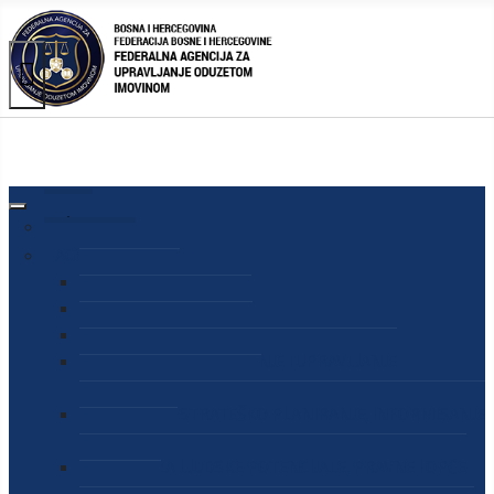
AGENCIJA
O AGENCIJI
DIREKTOR AGENCIJE
SEKRETAR AGENCIJE
SEKTOR ZA PREUZIMANJE I UPRAVLJANJE
ODUZETOM IMOVINOM
SEKTOR ZA STRATEŠKO PLANIRANJE, INFORMISANJE
I EDUKACIJU
SEKTOR ZA LJUDSKE POTENCIJALE, PRAVNE I OPĆE
POSLOVE