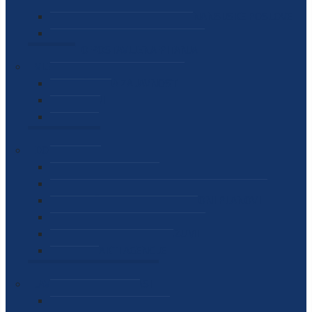
SEKTOR ZA MATERIJALNO-FINANSIJSKE POSLOVE
MEĐUNARODNA SURADNJA
ČESTO POSTAVLJENA PITANJA
VIJESTI
SAOPŠTENJA ZA JAVNOST
INTERVJUI
GOVORI
NAJAVE
DOKUMENTI
ZAKONI
PODZAKONSKI AKTI
STRATEŠKI DOKUMENTI I AKCIONI PLANOVI
MEĐUNARODNI DOKUMENTI
MEMORANDUMI I SPORAZUMI
INTERNI AKTI AGENCIJE
ARHIVA
JAVNE NABAVKE I OGLASI
JAVNE NABAVKE