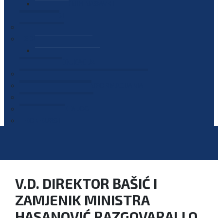
PLAN JAVNIH NABAVKI
OGLASI
GALERIJA
EDUKACIJE
PREZENTACIJE
PLAN EDUKACIJA
KONTAKT
VODIČ ZA PRISTUP INFORMACIJAMA
PRIJAVI KORUPCIJU
DIGITALNI KATALOG
KONKURSI
V.D. DIREKTOR BAŠIĆ I
ZAMJENIK MINISTRA
HASANOVIĆ RAZGOVARALI O