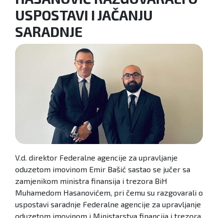
USPOSTAVI I JAČANJU
SARADNJE
V.d. direktor Federalne agencije za upravljanje
oduzetom imovinom Emir Bašić sastao se jučer sa
zamjenikom ministra finansija i trezora BiH
Muhamedom Hasanovićem, pri čemu su razgovarali o
uspostavi saradnje Federalne agencije za upravljanje
oduzetom imovinom i Ministarstva financija i trezora