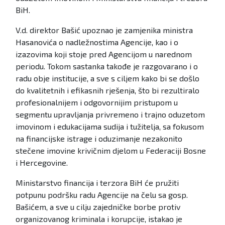
BiH.
V.d. direktor Bašić upoznao je zamjenika ministra
Hasanovića o nadležnostima Agencije, kao i o
izazovima koji stoje pred Agencijom u narednom
periodu. Tokom sastanka takođe je razgovarano i o
radu obje institucije, a sve s ciljem kako bi se došlo
do kvalitetnih i efikasnih rješenja, što bi rezultiralo
profesionalnijem i odgovornijim pristupom u
segmentu upravljanja privremeno i trajno oduzetom
imovinom i edukacijama sudija i tužitelja, sa fokusom
na financijske istrage i oduzimanje nezakonito
stečene imovine krivičnim djelom u Federaciji Bosne
i Hercegovine.
Ministarstvo financija i terzora BiH će pružiti
potpunu podršku radu Agencije na čelu sa gosp.
Bašićem, a sve u cilju zajedničke borbe protiv
organizovanog kriminala i korupcije, istakao je