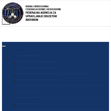
AGENCIJA
O AGENCIJI
DIREKTOR AGENCIJE
SEKRETAR AGENCIJE
SEKTOR ZA PREUZIMANJE I UPRAVLJANJE
ODUZETOM IMOVINOM
SEKTOR ZA STRATEŠKO PLANIRANJE, INFORMISANJE
I EDUKACIJU
SEKTOR ZA LJUDSKE POTENCIJALE, PRAVNE I OPĆE
POSLOVE