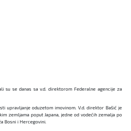
li su se danas sa v.d. direktorom Federalne agencije za
ti upravljanje oduzetom imovinom. V.d. direktor Bašić je
rskim zemljama poput Japana, jedne od vodećih zemalja po
ža Bosni i Hercegovini.