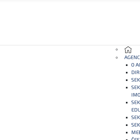
AGENC
O A
DIR
SEK
SEK
IM
SEK
EDU
SEK
SEK
ME
ČES