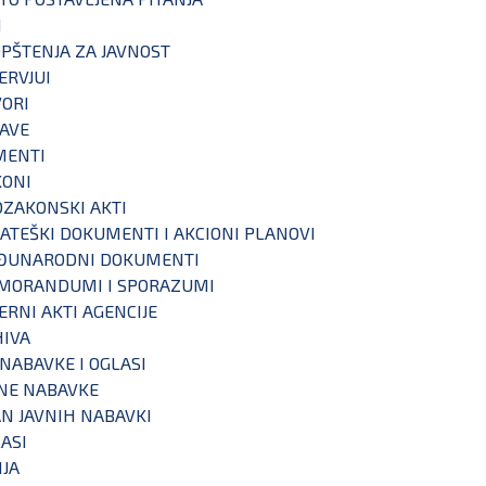
I
PŠTENJA ZA JAVNOST
ERVJUI
ORI
AVE
MENTI
KONI
ZAKONSKI AKTI
ATEŠKI DOKUMENTI I AKCIONI PLANOVI
ĐUNARODNI DOKUMENTI
MORANDUMI I SPORAZUMI
ERNI AKTI AGENCIJE
IVA
 NABAVKE I OGLASI
NE NABAVKE
N JAVNIH NABAVKI
ASI
IJA