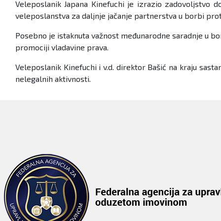
Veleposlanik Japana Kinefuchi je izrazio zadovoljstvo
veleposlanstva za daljnje jačanje partnerstva u borbi prot
Posebno je istaknuta važnost međunarodne saradnje u borb
promociji vladavine prava.
Veleposlanik Kinefuchi i v.d. direktor Bašić na kraju sast
nelegalnih aktivnosti.