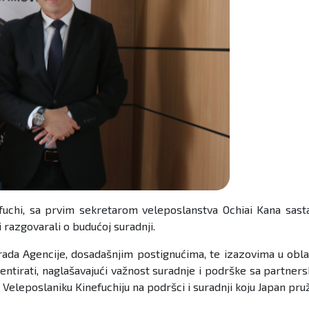
uchi, sa prvim sekretarom veleposlanstva Ochiai Kana sasta
razgovarali o budućoj suradnji.
da Agencije, dosadašnjim postignućima, te izazovima u oblas
mentirati, naglašavajući važnost suradnje i podrške sa partne
. Veleposlaniku Kinefuchiju na podršci i suradnji koju Japan pru