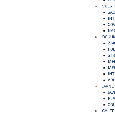
VIJEST
SAO
INT
GOV
NAJ
DOKU
ZA
POD
STR
ME
ME
INT
ARH
JAVNE
JAV
PLA
OGL
GALER