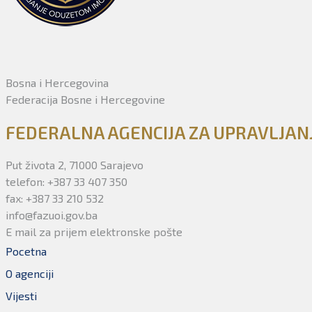
Bosna i Hercegovina
Federacija Bosne i Hercegovine
FEDERALNA AGENCIJA ZA UPRAVLJA
Put života 2, 71000 Sarajevo
telefon: +387 33 407 350
fax: +387 33 210 532
info@fazuoi.gov.ba
E mail za prijem elektronske pošte
Pocetna
O agenciji
Vijesti