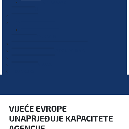
PLAN JAVNIH NABAVKI
OGLASI
GALERIJA
EDUKACIJE
PREZENTACIJE
PLAN EDUKACIJA
KONTAKT
VODIČ ZA PRISTUP INFORMACIJAMA
PRIJAVI KORUPCIJU
DIGITALNI KATALOG
KONKURSI
VIJEĆE EVROPE
UNAPRJEĐUJE KAPACITETE
AGENCIJE