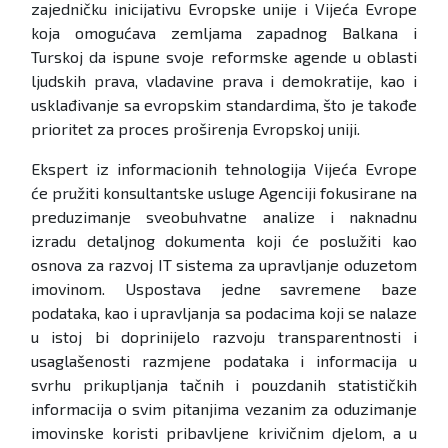
zajedničku inicijativu Evropske unije i Vijeća Evrope
koja omogućava zemljama zapadnog Balkana i
Turskoj da ispune svoje reformske agende u oblasti
ljudskih prava, vladavine prava i demokratije, kao i
usklađivanje sa evropskim standardima, što je takođe
prioritet za proces proširenja Evropskoj uniji.
Ekspert iz informacionih tehnologija Vijeća Evrope
će pružiti konsultantske usluge Agenciji fokusirane na
preduzimanje sveobuhvatne analize i naknadnu
izradu detaljnog dokumenta koji će poslužiti kao
osnova za razvoj IT sistema za upravljanje oduzetom
imovinom. Uspostava jedne savremene baze
podataka, kao i upravljanja sa podacima koji se nalaze
u istoj bi doprinijelo razvoju transparentnosti i
usaglašenosti razmjene podataka i informacija u
svrhu prikupljanja tačnih i pouzdanih statističkih
informacija o svim pitanjima vezanim za oduzimanje
imovinske koristi pribavljene krivičnim djelom, a u