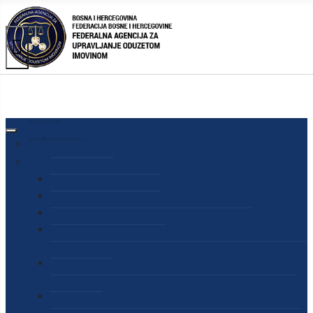
AGENCIJA
O AGENCIJI
DIREKTOR AGENCIJE
SEKRETAR AGENCIJE
SEKTOR ZA PREUZIMANJE I UPRAVLJANJE
ODUZETOM IMOVINOM
SEKTOR ZA STRATEŠKO PLANIRANJE, INFORMISANJE
I EDUKACIJU
SEKTOR ZA LJUDSKE POTENCIJALE, PRAVNE I OPĆE
POSLOVE