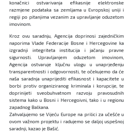
konačnici ostvarivanja efikasnije elektronske
razmjene podataka sa zemljama u Evropskoj uniji i
regiji po pitanjima vezanim za upravljanje oduzetom
imovinom.
Kroz ovu saradnju, Agencija doprinosi zajedničkim
naporima Vlade Federacije Bosne i Hercegovine ka
izgradnji integriteta institucija i jačanju pravne
sigurnosti. Upravljanjem oduzetom imovinom,
Agencija ostvaruje ključnu ulogu u unaprjeđenju
transparentnosti i odgovornosti, te očekujemo da će
naša saradnja unaprijediti efikasnost i kapacitete u
borbi protiv organiziranog kriminala i korupcije, te
doprinijeti sveobuhvatnom razvoju pravosudnih
sistema kako u Bosni i Hercegoivni, tako i u regionu
zapadnog Balkana.
Zahvaljujemo se Vijeću Europe na prilici za učešće u
ovom važnom projektu i radujemo se daljoj uspešnoj
saradnji, kazao je Bašić.