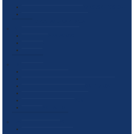
SEKTOR ZA MATERIJALNO-FINANSIJSKE POSLOVE
MEĐUNARODNA SURADNJA
ČESTO POSTAVLJENA PITANJA
VIJESTI
SAOPŠTENJA ZA JAVNOST
INTERVJUI
GOVORI
NAJAVE
DOKUMENTI
ZAKONI
PODZAKONSKI AKTI
STRATEŠKI DOKUMENTI I AKCIONI PLANOVI
MEĐUNARODNI DOKUMENTI
MEMORANDUMI I SPORAZUMI
INTERNI AKTI AGENCIJE
ARHIVA
JAVNE NABAVKE I OGLASI
JAVNE NABAVKE