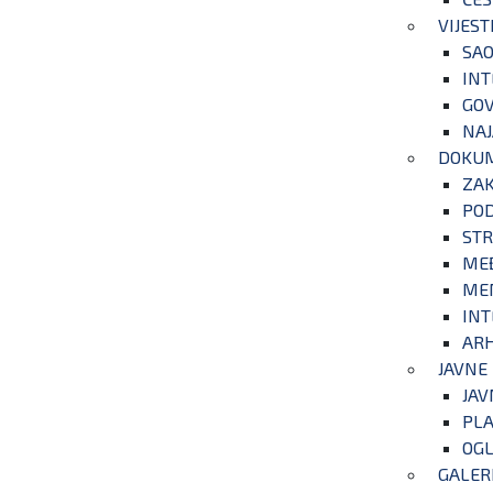
VIJEST
SAO
INT
GOV
NAJ
DOKU
ZA
POD
STR
ME
ME
INT
ARH
JAVNE
JAV
PLA
OGL
GALER