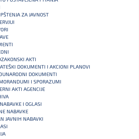
I
PŠTENJA ZA JAVNOST
ERVJUI
ORI
AVE
MENTI
KONI
ZAKONSKI AKTI
ATEŠKI DOKUMENTI I AKCIONI PLANOVI
ĐUNARODNI DOKUMENTI
MORANDUMI I SPORAZUMI
ERNI AKTI AGENCIJE
IVA
 NABAVKE I OGLASI
NE NABAVKE
N JAVNIH NABAVKI
ASI
IJA