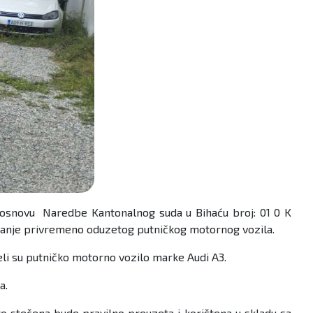
 osnovu Naredbe Kantonalnog suda u Bihaću broj: 01 0 K
zimanje privremeno oduzetog putničkog motornog vozila.
eli su putničko motorno vozilo marke Audi A3.
a.
o stečena bude pravilno preuzeta i korištena u skladu sa