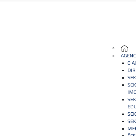
AGENC
O A
DIR
SEK
SEK
IM
SEK
EDU
SEK
SEK
ME
ČES