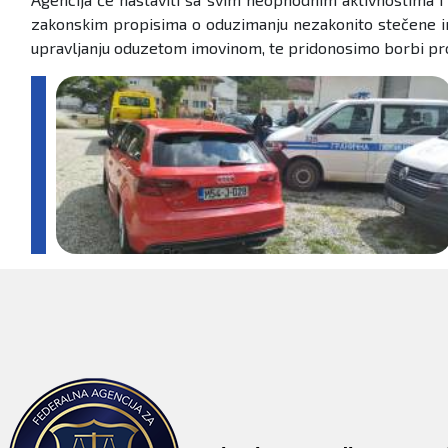
zakonskim propisima o oduzimanju nezakonito stečene im
upravljanju oduzetom imovinom, te pridonosimo borbi proti