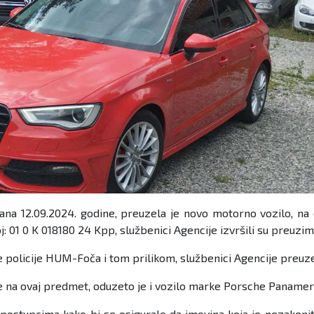
ana 12.09.2024. godine, preuzela je novo motorno vozilo, na
j: 01 0 K 018180 24 Kpp, službenici Agencije izvršili su preu
e policije HUM-Foča i tom prilikom, službenici Agencije preuz
 na ovaj predmet, oduzeto je i vozilo marke Porsche Panamer
 postupcima kako bi se osiguralo da imovina koja je nezakonit