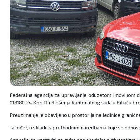
Federalna agencija za upravljanje oduzetom imovinom d
018180 24 Kpp 11 i Rješenja Kantonalnog suda u Bihaću bro
Preuzimanje je obavljeno u prostorijama Jedinice graničn
Također, u skladu s prethodnim naredbama koje se odnose
Agencija će nastaviti sa svim neophodnim aktivnostima i