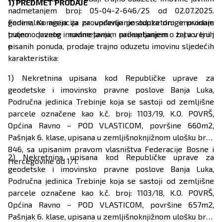
1) PREDMET PRODAJE
nadmetanjem broj: 05-04-2-646/25 od 02.07.2025.
godine, Komisija za provođenje postupka druge prodaje
Federalna agencija za upravljanje oduzetom imovinom
trajno oduzete imovine javnim nadmetanjem o b j a v lj u j
putem javnog nadmetanja, prikupljanjem zatvorenih
e
pisanih ponuda, prodaje trajno oduzetu imovinu sljedećih
karakteristika:
1) Nekretnina upisana kod Republičke uprave za
geodetske i imovinsko pravne poslove Banja Luka,
Područna jedinica Trebinje koja se sastoji od zemljišne
parcele označene kao k.č. broj: 1103/19, K.O. POVRŠ,
Općina Ravno – POD VLASTICOM, površine 660m2,
Pašnjak 6. klase, upisana u zemljišnoknjižnom ulošku broj:
846, sa upisanim pravom vlasništva Federacije Bosne i
2) Nekretnina upisana kod Republičke uprave za
Hercegovine od 1/1.
geodetske i imovinsko pravne poslove Banja Luka,
Područna jedinica Trebinje koja se sastoji od zemljišne
parcele označene kao k.č. broj: 1103/18, K.O. POVRŠ,
Općina Ravno – POD VLASTICOM, površine 657m2,
Pašnjak 6. klase, upisana u zemljišnoknjižnom ulošku broj: