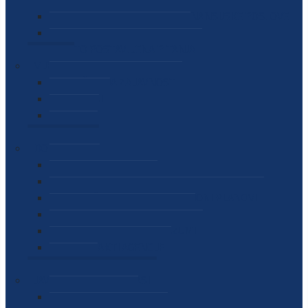
SEKTOR ZA MATERIJALNO-FINANSIJSKE POSLOVE
MEĐUNARODNA SURADNJA
ČESTO POSTAVLJENA PITANJA
VIJESTI
SAOPŠTENJA ZA JAVNOST
INTERVJUI
GOVORI
NAJAVE
DOKUMENTI
ZAKONI
PODZAKONSKI AKTI
STRATEŠKI DOKUMENTI I AKCIONI PLANOVI
MEĐUNARODNI DOKUMENTI
MEMORANDUMI I SPORAZUMI
INTERNI AKTI AGENCIJE
ARHIVA
JAVNE NABAVKE I OGLASI
JAVNE NABAVKE