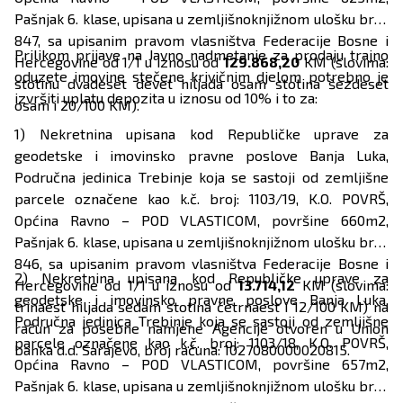
Pašnjak 6. klase, upisana u zemljišnoknjižnom ulošku broj:
847, sa upisanim pravom vlasništva Federacije Bosne i
Prilikom prijave na Javno nadmetanje za prodaju trajno
Hercegovine od 1/1 u iznosu od
129.868,20
KM (slovima:
oduzete imovine stečene krivičnim djelom potrebno je
stotinu dvadeset devet hiljada osam stotina šezdeset
izvršiti uplatu depozita u iznosu od 10% i to za:
osam i 20/100 KM).
1) Nekretnina upisana kod Republičke uprave za
geodetske i imovinsko pravne poslove Banja Luka,
Područna jedinica Trebinje koja se sastoji od zemljišne
parcele označene kao k.č. broj: 1103/19, K.O. POVRŠ,
Općina Ravno – POD VLASTICOM, površine 660m2,
Pašnjak 6. klase, upisana u zemljišnoknjižnom ulošku broj:
846, sa upisanim pravom vlasništva Federacije Bosne i
2) Nekretnina upisana kod Republičke uprave za
Hercegovine od 1/1 u iznosu od
13.714,12
KM (slovima:
geodetske i imovinsko pravne poslove Banja Luka,
trinaest hiljada sedam stotina četrnaest i 12/100 KM) na
Područna jedinica Trebinje koja se sastoji od zemljišne
račun za posebne namjene Agencije otvoren u Union
parcele označene kao k.č. broj: 1103/18, K.O. POVRŠ,
banka d.d. Sarajevo, broj računa: 1027080000020815.
Općina Ravno – POD VLASTICOM, površine 657m2,
Pašnjak 6. klase, upisana u zemljišnoknjižnom ulošku broj: