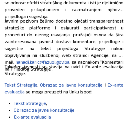
se odnose efekti strateškog dokumenta i isti je djelimično
proveden prikupljanjem i razmatranjem njihovih
prijedloga i sugestija.
Javnim pozivom želimo dodatno ojačati transparentnost
strateške platforme i osigurati participativnost u
proceduri do njenog usvajanja, pružajući osnov da šira
zainteresovana javnost dostavi komentare, prijedloge i
sugestije na tekst prijedloga Strategije nakon
objavljivanja na službenoj web stranici Agencije, na e-
mail:
hanadi.karic@fazuoi.gov.ba
, sa naznakom "Komentari
Također, javnosti se stavlja na uvid i Ex-ante evaluacija
na Prijedlog Strategije".
Strategije.
Tekst Strategije
,
Obrazac za javne konsultacije
i
Ex-ante
evaluacija
se mogu preuzeti na linku ispod:
Tekst Strategije
,
Obrazac za javne konsultacije
Ex-ante evaluacija