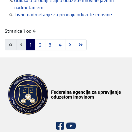
Odluka o prodaji trajno oduzete imovine javnim
nadmetanjem
Javno nadmetanje za prodaju oduzete imovine
Stranica 1 od 4
1
2
3
4