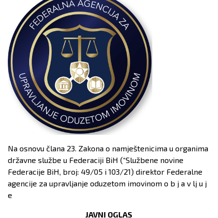
Na osnovu člana 23. Zakona o namještenicima u organima
državne službe u Federaciji BiH (“Službene novine
Federacije BiH, broj: 49/05 i 103/21) direktor Federalne
agencije za upravljanje oduzetom imovinom o b j a v lj u j
e
JAVNI OGLAS