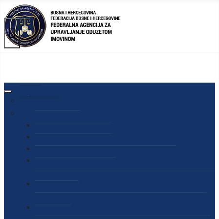
AGENCIJA
O AGENCIJI
DIREKTOR AGENCIJE
SEKRETAR AGENCIJE
SEKTOR ZA PREUZIMANJE I UPRAVLJANJE
ODUZETOM IMOVINOM
SEKTOR ZA STRATEŠKO PLANIRANJE, INFORMISANJE
I EDUKACIJU
SEKTOR ZA LJUDSKE POTENCIJALE, PRAVNE I OPĆE
POSLOVE