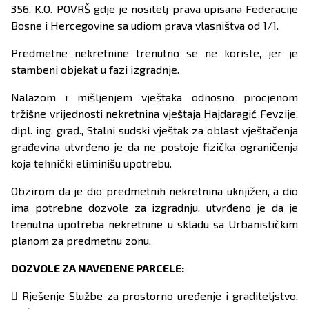
356, K.O. POVRŠ gdje je nositelj prava upisana Federacije
Bosne i Hercegovine sa udiom prava vlasništva od 1/1.
Predmetne nekretnine trenutno se ne koriste, jer je
stambeni objekat u fazi izgradnje.
Nalazom i mišljenjem vještaka odnosno procjenom
tržišne vrijednosti nekretnina vještaja Hajdaragić Fevzije,
dipl. ing. građ., Stalni sudski vještak za oblast vještačenja
građevina utvrđeno je da ne postoje fizička ograničenja
koja tehnički eliminišu upotrebu.
Obzirom da je dio predmetnih nekretnina uknjižen, a dio
ima potrebne dozvole za izgradnju, utvrđeno je da je
trenutna upotreba nekretnine u skladu sa Urbanističkim
planom za predmetnu zonu.
DOZVOLE ZA NAVEDENE PARCELE:
 Rješenje Službe za prostorno uređenje i graditeljstvo,