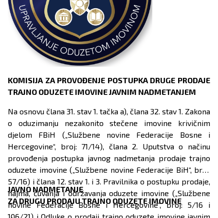
KOMISIJA ZA PROVOĐENJE POSTUPKA DRUGE PRODAJE
TRAJNO ODUZETE IMOVINE JAVNIM NADMETANJEM
Na osnovu člana 31. stav 1. tačka a), člana 32. stav 1. Zakona
o oduzimanju nezakonito stečene imovine krivičnim
djelom FBiH („Službene novine Federacije Bosne i
Hercegovine“, broj: 71/14), člana 2. Uputstva o načinu
provođenja postupka javnog nadmetanja prodaje trajno
oduzete imovine („Službene novine Federacije BiH“, broj:
57/16) i člana 12. stav 1. i 3. Pravilnika o postupku prodaje,
JAVNO NADMETANJE
najma, čuvanja i održavanja oduzete imovine („Službene
ZA DRUGU PRODAJU TRAJNO ODUZETE IMOVINE
novine Federacije Bosne i Hercegovine“, broj: 5/16 i
106/21) i Odluke o prodaji trajno oduzete imovine javnim