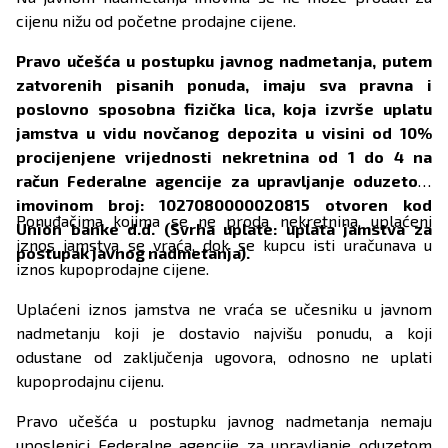
cijenu nižu od početne prodajne cijene.
Pravo učešća u postupku javnog nadmetanja, putem
zatvorenih pisanih ponuda, imaju sva pravna i
poslovno sposobna fizička lica, koja izvrše uplatu
jamstva u vidu novčanog depozita u visini od 10%
procijenjene vrijednosti nekretnina od 1 do 4 na
račun Federalne agencije za upravljanje oduzetom
imovinom broj: 1027080000020815 otvoren kod
Ponuđačima kojima se ne proda nekretnina, uplaćeni
Union banke d.d. (Svrha uplate: uplata jamstva za
iznos jamstva se vraća, dok se kupcu isti uračunava u
postupak javnog nadmetanja).
iznos kupoprodajne cijene.
Uplaćeni iznos jamstva ne vraća se učesniku u javnom
nadmetanju koji je dostavio najvišu ponudu, a koji
odustane od zaključenja ugovora, odnosno ne uplati
kupoprodajnu cijenu.
Pravo učešća u postupku javnog nadmetanja nemaju
uposlenici Federalne agencije za upravljanje oduzetom