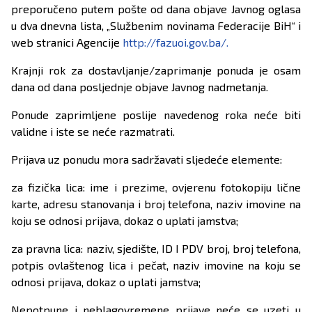
preporučeno putem pošte od dana objave Javnog oglasa
u dva dnevna lista, „Službenim novinama Federacije BiH“ i
web stranici Agencije
http://fazuoi.gov.ba/.
Krajnji rok za dostavljanje/zaprimanje ponuda je osam
dana od dana posljednje objave Javnog nadmetanja.
Ponude zaprimljene poslije navedenog roka neće biti
validne i iste se neće razmatrati.
Prijava uz ponudu mora sadržavati sljedeće elemente:
za fizička lica: ime i prezime, ovjerenu fotokopiju lične
karte, adresu stanovanja i broj telefona, naziv imovine na
koju se odnosi prijava, dokaz o uplati jamstva;
za pravna lica: naziv, sjedište, ID I PDV broj, broj telefona,
potpis ovlaštenog lica i pečat, naziv imovine na koju se
odnosi prijava, dokaz o uplati jamstva;
Nepotpune i neblagovremene prijave neće se uzeti u