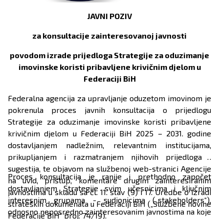
JAVNI POZIV
za konsultacije zainteresovanoj javnosti
povodom izrade prijedloga Strategije za oduzimanje
imovinske koristi pribavljene krivičnim djelom u
Federaciji BiH
Federalna agencija za upravljanje oduzetom imovinom je
pokrenula proces javnih konsultacija o prijedlogu
Strategije za oduzimanje imovinske koristi pribavljene
krivičnim djelom u Federaciji BiH 2025 – 2031. godine
dostavljanjem nadležnim, relevantnim institucijama,
prikupljanjem i razmatranjem njihovih prijedloga i
sugestija, te objavom na službenoj web-stranici Agencije
Proces konsultacija je ranije i prethodno započet
na uvid, pristup, komentare drugim zainteresiranim
dostavljanjem Strategije svim učesnicima i ključnim
javnostima u skladu sa čl. 11. stav (9) i 17. Uredbe o izradi
interesnim grupama - sudionicima („stakeholders“),
strateških dokumenata u Federaciji BiH („Službene novine
odnosno neposredno zainteresovanim javnostima na koje
Federacije BiH“ broj: 74/19).