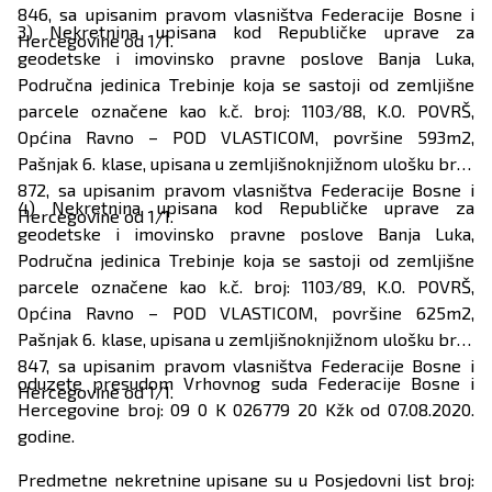
846, sa upisanim pravom vlasništva Federacije Bosne i
3) Nekretnina upisana kod Republičke uprave za
Hercegovine od 1/1.
geodetske i imovinsko pravne poslove Banja Luka,
Područna jedinica Trebinje koja se sastoji od zemljišne
parcele označene kao k.č. broj: 1103/88, K.O. POVRŠ,
Općina Ravno – POD VLASTICOM, površine 593m2,
Pašnjak 6. klase, upisana u zemljišnoknjižnom ulošku broj:
872, sa upisanim pravom vlasništva Federacije Bosne i
4) Nekretnina upisana kod Republičke uprave za
Hercegovine od 1/1.
geodetske i imovinsko pravne poslove Banja Luka,
Područna jedinica Trebinje koja se sastoji od zemljišne
parcele označene kao k.č. broj: 1103/89, K.O. POVRŠ,
Općina Ravno – POD VLASTICOM, površine 625m2,
Pašnjak 6. klase, upisana u zemljišnoknjižnom ulošku broj:
847, sa upisanim pravom vlasništva Federacije Bosne i
oduzete presudom Vrhovnog suda Federacije Bosne i
Hercegovine od 1/1.
Hercegovine broj: 09 0 K 026779 20 Kžk od 07.08.2020.
godine.
Predmetne nekretnine upisane su u Posjedovni list broj: