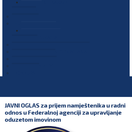
PLAN JAVNIH NABAVKI
OGLASI
GALERIJA
EDUKACIJE
PREZENTACIJE
PLAN EDUKACIJA
KONTAKT
VODIČ ZA PRISTUP INFORMACIJAMA
PRIJAVI KORUPCIJU
DIGITALNI KATALOG
KONKURSI
JAVNI OGLAS za prijem namještenika u radni
odnos u Federalnoj agenciji za upravljanje
oduzetom imovinom