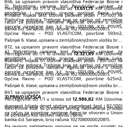
846, sa upisanim pravom vlasništva Federacije Bosne i
3) Nekretnina upisana kod Republičke uprave za
Hercegovine od 1/1 u iznosu od
13.651,75
KM (slovima:
geodetske i imovinsko pravne poslove Banja Luka,
trinaest hiljada šest stotina pedeset jedan i 75/100) na
Područna jedinica Trebinje koja se sastoji od zemljišne
račun za posebne namjene Agencije otvoren u Union
parcele označene kao k.č. broj: 1103/88, K.O. POVRŠ,
banka d.d. Sarajevo, broj računa: 1027080000020815.
Općina Ravno – POD VLASTICOM, površine 593m2,
Pašnjak 6. klase, upisana u zemljišnoknjižnom ulošku broj:
872, sa upisanim pravom vlasništva Federacije Bosne i
4) Nekretnina upisana kod Republičke uprave za
Hercegovine od 1/1 1u iznosu od
12.321,89
KM (slovima:
geodetske i imovinsko pravne poslove Banja Luka,
dvanaest hiljada tri stotine dvadeset jedan i 89/100) na
Područna jedinica Trebinje koja se sastoji od zemljišne
račun za posebne namjene Agencije otvoren u Union
parcele označene kao k.č. broj: 1103/89, K.O. POVRŠ,
banka d.d. Sarajevo, broj računa: 1027080000020815.
Općina Ravno – POD VLASTICOM, površine 625m2,
Pašnjak 6. klase, upisana u zemljišnoknjižnom ulošku broj:
847, sa upisanim pravom vlasništva Federacije Bosne i
3) PRAVO UČEŠĆA
Hercegovine od 1/1 u iznosu od
12.986,82
KM (slovima:
dvanaest hiljada devet stotina osamdeset šest i 82/100)
Nekretnine koje su predmet javnog nadmetanja prodaju
na račun za posebne namjene Agencije otvoren u Union
se ponuđaču koji dostavi najvišu cijenu.
banka d.d. Sarajevo, broj računa: 1027080000020815.
Na javnom nadmetanju imovina se ne može prodati za