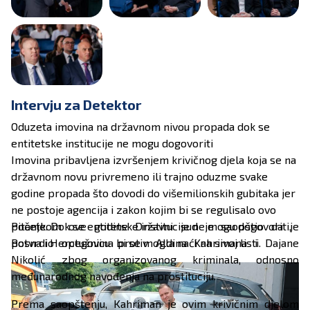
Intervju za Detektor
Oduzeta imovina na državnom nivou propada dok se
entitetske institucije ne mogu dogovoriti
Imovina pribavljena izvršenjem krivičnog djela koja se na
državnom novu privremeno ili trajno oduzme svake
godine propada što dovodi do višemilionskih gubitaka jer
ne postoje agencija i zakon kojim bi se regulisalo ovo
pitanje. Dok se entitetske institucije ne mogu dogovoriti,
Početkom ove godine Državni sud je saopštio da je
Bosna i Hercegovina bi se mogla naći na sivoj listi.
potvrdio optužnicu protiv Aldina Kahrimana i Dajane
Nikolić zbog organizovanog kriminala, odnosno
međunarodnog navođenja na prostituciju.
Prema saopštenju, Kahriman je ovim krivičnim djelom