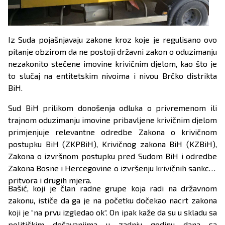
Iz Suda pojašnjavaju zakone kroz koje je regulisano ovo
pitanje obzirom da ne postoji državni zakon o oduzimanju
nezakonito stečene imovine krivičnim djelom, kao što je
to slučaj na entitetskim nivoima i nivou Brčko distrikta
BiH.
Sud BiH prilikom donošenja odluka o privremenom ili
trajnom oduzimanju imovine pribavljene krivičnim djelom
primjenjuje relevantne odredbe Zakona o krivičnom
postupku BiH (ZKPBiH), Krivičnog zakona BiH (KZBiH),
Zakona o izvršnom postupku pred Sudom BiH i odredbe
Zakona Bosne i Hercegovine o izvršenju krivičnih sankcija
pritvora i drugih mjera.
Bašić, koji je član radne grupe koja radi na državnom
zakonu, ističe da ga je na početku dočekao nacrt zakona
koji je “na prvu izgledao ok“. On ipak kaže da su u skladu sa
političkim dešavanjima u zadnju godinu dana sa