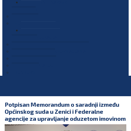
PLAN JAVNIH NABAVKI
OGLASI
GALERIJA
EDUKACIJE
PREZENTACIJE
PLAN EDUKACIJA
KONTAKT
VODIČ ZA PRISTUP INFORMACIJAMA
PRIJAVI KORUPCIJU
DIGITALNI KATALOG
KONKURSI
Potpisan Memorandum o saradnji između
Općinskog suda u Zenici i Federalne
agencije za upravljanje oduzetom imovinom