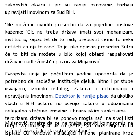
zakonskih okvira i jer su ranije osnovane, trebaju
upravljati imovinom za Sud BiH.
“Ne možemo uvoditi presedan da za pojedine poslove
kažemo: ‘Ok, ne treba država imati svoj mehanizam,
instituciju, kapacitet da to radi, prepustit ćemo to neka
entiteti za nju to rade’. To je jako opasan presedan. Sutra
će to biti da možete u bilo kojoj oblasti raspakovati
državne nadležnosti“, upozorava Mujanović.
Evropska unija je početkom godine upozorila da je
potrebno da nadležne institucije djeluju hitno i pristupe
usvajanju, između ostalog, Zakona o oduzimanju i
upravljanju imovinom.
Detektor je ranije pisao
da ukoliko
vlasti u BiH uskoro ne usvoje zakone o oduzimanju
nelegalno stečene imovine i finansijskim sankcijama za
terorizam, država bi se ponovo mogla naći na sivoj listi
Mujanović smatra da se ne treba praviti kompromis na
Grupe za finansijsku akciju (FATF), što može utjecati na
račun države, čak i „da sutra sve stane“.
isplate EU fondova, uključujući milione planirane kroz