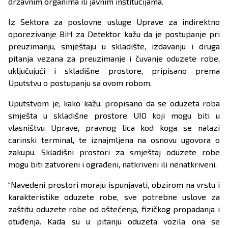
državnim organima ili javnim institucijama.
Iz Sektora za poslovne usluge Uprave za indirektno
oporezivanje BiH za Detektor kažu da je postupanje pri
preuzimanju, smještaju u skladište, izdavanju i druga
pitanja vezana za preuzimanje i čuvanje oduzete robe,
uključujući i skladišne prostore, pripisano prema
Uputstvu o postupanju sa ovom robom.
Uputstvom je, kako kažu, propisano da se oduzeta roba
smješta u skladišne prostore UIO koji mogu biti u
vlasništvu Uprave, pravnog lica kod koga se nalazi
carinski terminal, te iznajmljena na osnovu ugovora o
zakupu. Skladišni prostori za smještaj oduzete robe
mogu biti zatvoreni i ograđeni, natkriveni ili nenatkriveni.
“Navedeni prostori moraju ispunjavati, obzirom na vrstu i
karakteristike oduzete robe, sve potrebne uslove za
zaštitu oduzete robe od oštećenja, fizičkog propadanja i
otuđenja. Kada su u pitanju oduzeta vozila ona se