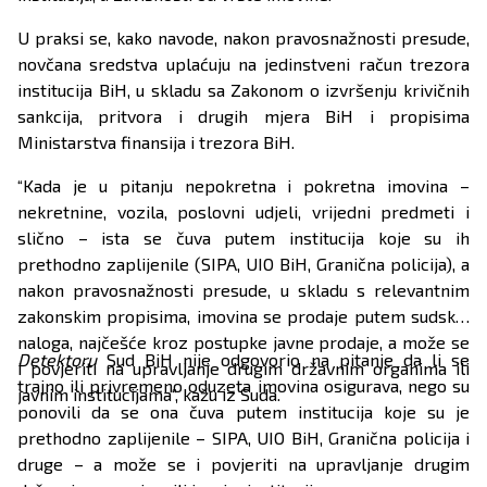
U praksi se, kako navode, nakon pravosnažnosti presude,
novčana sredstva uplaćuju na jedinstveni račun trezora
institucija BiH, u skladu sa Zakonom o izvršenju krivičnih
sankcija, pritvora i drugih mjera BiH i propisima
Ministarstva finansija i trezora BiH.
“Kada je u pitanju nepokretna i pokretna imovina –
nekretnine, vozila, poslovni udjeli, vrijedni predmeti i
slično – ista se čuva putem institucija koje su ih
prethodno zaplijenile (SIPA, UIO BiH, Granična policija), a
nakon pravosnažnosti presude, u skladu s relevantnim
zakonskim propisima, imovina se prodaje putem sudskih
naloga, najčešće kroz postupke javne prodaje, a može se
Detektoru
Sud BiH nije odgovorio na pitanje da li se
i povjeriti na upravljanje drugim državnim organima ili
trajno ili privremeno oduzeta imovina osigurava, nego su
javnim institucijama“, kažu iz Suda.
ponovili da se ona čuva putem institucija koje su je
prethodno zaplijenile – SIPA, UIO BiH, Granična policija i
druge – a može se i povjeriti na upravljanje drugim