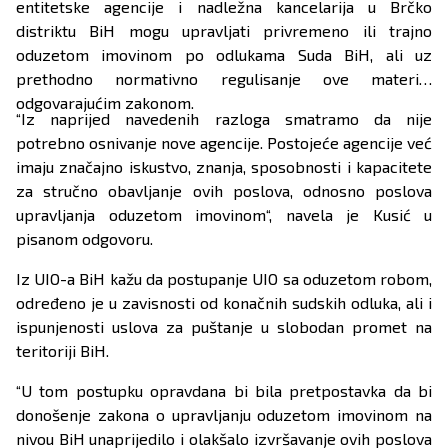
entitetske agencije i nadležna kancelarija u Brčko
distriktu BiH mogu upravljati privremeno ili trajno
oduzetom imovinom po odlukama Suda BiH, ali uz
prethodno normativno regulisanje ove materije
odgovarajućim zakonom.
“Iz naprijed navedenih razloga smatramo da nije
potrebno osnivanje nove agencije. Postojeće agencije već
imaju značajno iskustvo, znanja, sposobnosti i kapacitete
za stručno obavljanje ovih poslova, odnosno poslova
upravljanja oduzetom imovinom“, navela je Kusić u
pisanom odgovoru.
Iz UIO-a BiH kažu da postupanje UIO sa oduzetom robom,
određeno je u zavisnosti od konačnih sudskih odluka, ali i
ispunjenosti uslova za puštanje u slobodan promet na
teritoriji BiH.
“U tom postupku opravdana bi bila pretpostavka da bi
donošenje zakona o upravljanju oduzetom imovinom na
nivou BiH unaprijedilo i olakšalo izvršavanje ovih poslova