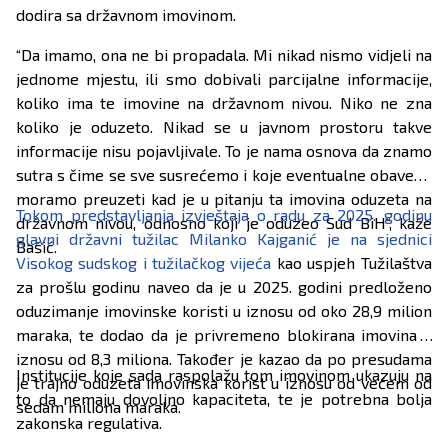
dodira sa državnom imovinom.
“Da imamo, ona ne bi propadala. Mi nikad nismo vidjeli na
jednome mjestu, ili smo dobivali parcijalne informacije,
koliko ima te imovine na državnom nivou. Niko ne zna
koliko je oduzeto. Nikad se u javnom prostoru takve
informacije nisu pojavljivale. To je nama osnova da znamo
sutra s čime se sve susrećemo i koje eventualne obaveze
moramo preuzeti kad je u pitanju ta imovina oduzeta na
Tokom predstavljanja izvještaja o radu za 2025. godinu
državnom nivou, odnosno koji je oduzeo Sud BiH“, kaže
glavni državni tužilac Milanko Kajganić je na sjednici
Bašić.
Visokog sudskog i tužilačkog vijeća
kao uspjeh Tužilaštva
za prošlu godinu naveo da je u 2025. godini predloženo
oduzimanje imovinske koristi u iznosu od oko 28,9 milion
maraka, te dodao da je privremeno blokirana imovina u
iznosu od 8,3 miliona. Također je kazao da po presudama
Institucije koje sada raspolažu tom imovinom ukazuju na
je trajno oduzeta imovinska korist u iznosu od većem od
to da nemaju dovoljno kapaciteta, te je potrebna bolja
sedam miliona maraka.
zakonska regulativa.