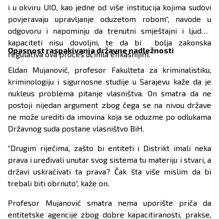
i u okviru UIO, kao jedne od više institucija kojima sudovi
povjeravaju upravljanje oduzetom robom“, navode u
odgovoru i napominju da trenutni smještajni i ljudski
kapaciteti nisu dovoljni, te da bi bolja zakonska
Opasnost raspakivanja državne nadležnosti
regulativa ova proces učinila efikasnijim.
Eldan Mujanović, profesor Fakulteta za kriminalistiku,
kriminologiju i sigurnosne studije u Sarajevu kaže da je
nukleus problema pitanje vlasništva. On smatra da ne
postoji nijedan argument zbog čega se na nivou države
ne može urediti da imovina koja se oduzme po odlukama
Državnog suda postane vlasništvo BiH.
“Drugim riječima, zašto bi entiteti i Distrikt imali neka
prava i uređivali unutar svog sistema tu materiju i stvari, a
državi uskraćivati ta prava? Čak šta više mislim da bi
trebali biti obrnuto“, kaže on.
Profesor Mujanović smatra nema uporište priča da
entitetske agencije zbog dobre kapacitiranosti, prakse,