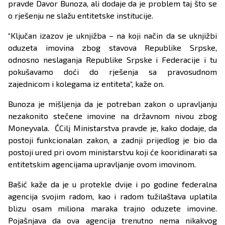
pravde Davor Bunoza, ali dodaje da je problem taj što se
o rješenju ne slažu entitetske institucije.
“Ključan izazov je uknjižba – na koji način da se uknjižbi
oduzeta imovina zbog stavova Republike Srpske,
odnosno neslaganja Republike Srpske i Federacije i tu
pokušavamo doći do rješenja sa pravosudnom
zajednicom i kolegama iz entiteta“, kaže on.
Bunoza je mišljenja da je potreban zakon o upravljanju
nezakonito stečene imovine na državnom nivou zbog
Moneyvala. ĆCilj Ministarstva pravde je, kako dodaje, da
postoji funkcionalan zakon, a zadnji prijedlog je bio da
postoji ured pri ovom ministarstvu koji će kooridinarati sa
entitetskim agencijama upravljanje ovom imovinom.
Bašić kaže da je u protekle dvije i po godine federalna
agencija svojim radom, kao i radom tužilaštava uplatila
blizu osam miliona maraka trajno oduzete imovine.
Pojašnjava da ova agencija trenutno nema nikakvog