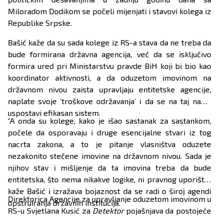
Miloradom Dodikom se počeli mijenjati i stavovi kolega iz
Republike Srpske.
Bašić kaže da su sada kolege iz RS-a stava da ne treba da
bude formirana državna agencija, već da se isključivo
formira ured pri Ministarstvu pravde BiH koji bi bio kao
koordinator aktivnosti, a da oduzetom imovinom na
državnom nivou zaista upravljaju entitetske agencije,
naplate svoje ‘troškove održavanja’ i da se na taj način
uspostavi efikasan sistem.
“A onda su kolege, kako je išao sastanak za sastankom,
počele da osporavaju i druge esencijalne stvari iz tog
nacrta zakona, a to je pitanje vlasništva oduzete
nezakonito stečene imovine na državnom nivou. Sada je
njihov stav i mišljenje da ta imovina treba da bude
entitetska, što nema nikakve logike, ni pravnog uporišta“,
kaže Bašić i izražava bojaznost da se radi o široj agendi
Direktorica Agencije za upravljanje oduzetom imovinom u
opstruiranja državnih institucija.
RS-u Svjetlana Kusić za
Detektor
pojašnjava da postojeće