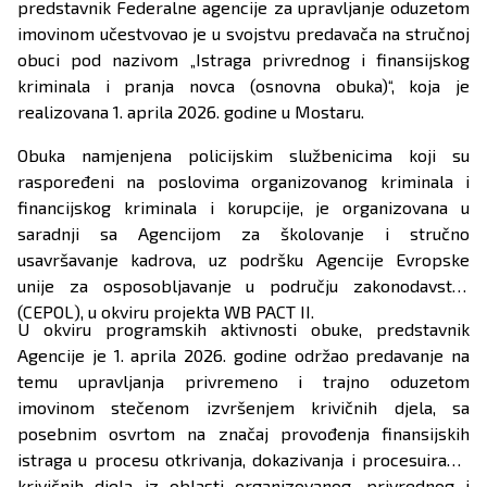
predstavnik Federalne agencije za upravljanje oduzetom
imovinom učestvovao je u svojstvu predavača na stručnoj
obuci pod nazivom „Istraga privrednog i finansijskog
kriminala i pranja novca (osnovna obuka)“, koja je
realizovana 1. aprila 2026. godine u Mostaru.
Obuka namjenjena policijskim službenicima koji su
raspoređeni na poslovima organizovanog kriminala i
financijskog kriminala i korupcije, je organizovana u
saradnji sa Agencijom za školovanje i stručno
usavršavanje kadrova, uz podršku Agencije Evropske
unije za osposobljavanje u području zakonodavstva
(CEPOL), u okviru projekta WB PACT II.
U okviru programskih aktivnosti obuke, predstavnik
Agencije je 1. aprila 2026. godine održao predavanje na
temu upravljanja privremeno i trajno oduzetom
imovinom stečenom izvršenjem krivičnih djela, sa
posebnim osvrtom na značaj provođenja finansijskih
istraga u procesu otkrivanja, dokazivanja i procesuiranja
krivičnih djela iz oblasti organizovanog, privrednog i