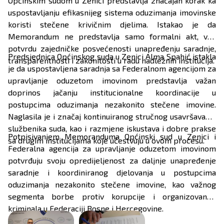
Općinskim sudom u Zenici predstavlja značajan korak ka
uspostavljanju efikasnijeg sistema oduzimanja imovinske
koristi stečene krivičnim djelima. Istakao je da
Memorandum ne predstavlja samo formalni akt, već
potvrdu zajedničke posvećenosti unapređenju saradnje,
Predsjednica Općinskog suda u Zenici Alma Spahić istakla
transparentnosti i zakonitosti u radu nadležnih institucija.
je da uspostavljena saradnja sa Federalnom agencijom za
upravljanje oduzetom imovinom predstavlja važan
doprinos jačanju institucionalne koordinacije u
postupcima oduzimanja nezakonito stečene imovine.
Naglasila je i značaj kontinuiranog stručnog usavršavanja
službenika suda, kao i razmjene iskustava i dobre prakse
Potpisivanjem Memoranduma Općinski sud u Zenici i
sa drugim institucijama koje učestvuju u ovom procesu.
Federalna agencija za upravljanje oduzetom imovinom
potvrđuju svoju opredijeljenost za daljnje unapređenje
saradnje i koordiniranog djelovanja u postupcima
oduzimanja nezakonito stečene imovine, kao važnog
segmenta borbe protiv korupcije i organizovanog
kriminala u Federaciji Bosne i Hercegovine.