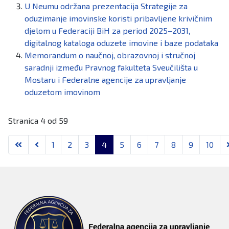
U Neumu održana prezentacija Strategije za
oduzimanje imovinske koristi pribavljene krivičnim
djelom u Federaciji BiH za period 2025–2031,
digitalnog kataloga oduzete imovine i baze podataka
Memorandum o naučnoj, obrazovnoj i stručnoj
saradnji između Pravnog fakulteta Sveučilišta u
Mostaru i Federalne agencije za upravljanje
oduzetom imovinom
Stranica 4 od 59
1
2
3
4
5
6
7
8
9
10