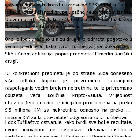
ostvario imovinsku korist u iznosu od 87.353 KM, a Dajana
Nikolić i ostali članovi grupe u tačno neutvrđenom iznosu.
U ovom predmetu, kako je Detektoru potvrdilo Tužilaštvo
BiH nije vršeno blokiranje imovine.
Ono je ipak urađeno u nizu drugih predmeta, pogotovo u
većini predmeta, kako tvrdi Tužilaštvo, sa dokazima iz
SKY i Anom aplikacija, poput predmeta “Elmedin Karišik i
drugi”.
“U konkretnom predmetu je od strane Suda doneseno
više odluka kojima je privremeno zabranjeno
raspolaganje većim brojem nekretnina, te je privremeno
oduzeta veća količina kripto-valuta. Vrijednost
obezbijeđene imovine je inicijalno procijenjena na preko
9,5 miliona KM za nekretnine, odnosno na preko 5,7
miliona KM za kripto-valute“, odgovorili su iz Tužilaštva.
I dok Tužilaštvo ostvaruje, kako tvrdi, sve bolje rezultate,
ovom imovinom ne raspolaže državna institucija
zadužena za tu namjenu. U Federaciji i Republici Srpskoj,