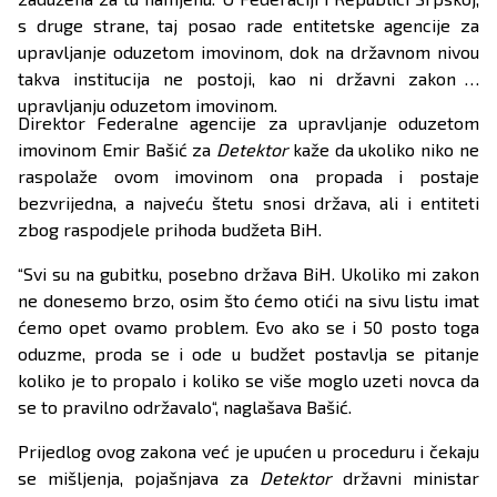
s druge strane, taj posao rade entitetske agencije za
upravljanje oduzetom imovinom, dok na državnom nivou
takva institucija ne postoji, kao ni državni zakon o
upravljanju oduzetom imovinom.
Direktor Federalne agencije za upravljanje oduzetom
imovinom Emir Bašić za
Detektor
kaže da ukoliko niko ne
raspolaže ovom imovinom ona propada i postaje
bezvrijedna, a najveću štetu snosi država, ali i entiteti
zbog raspodjele prihoda budžeta BiH.
“Svi su na gubitku, posebno država BiH. Ukoliko mi zakon
ne donesemo brzo, osim što ćemo otići na sivu listu imat
ćemo opet ovamo problem. Evo ako se i 50 posto toga
oduzme, proda se i ode u budžet postavlja se pitanje
koliko je to propalo i koliko se više moglo uzeti novca da
se to pravilno održavalo“, naglašava Bašić.
Prijedlog ovog zakona već je upućen u proceduru i čekaju
se mišljenja, pojašnjava za
Detektor
državni ministar