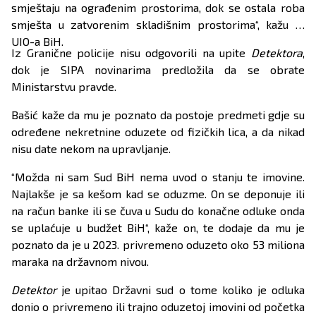
smještaju na ograđenim prostorima, dok se ostala roba
smješta u zatvorenim skladišnim prostorima“, kažu iz
UIO-a BiH.
Iz Granične policije nisu odgovorili na upite
Detektora
,
dok je SIPA novinarima predložila da se obrate
Ministarstvu pravde.
Bašić kaže da mu je poznato da postoje predmeti gdje su
određene nekretnine oduzete od fizičkih lica, a da nikad
nisu date nekom na upravljanje.
“Možda ni sam Sud BiH nema uvod o stanju te imovine.
Najlakše je sa kešom kad se oduzme. On se deponuje ili
na račun banke ili se čuva u Sudu do konačne odluke onda
se uplaćuje u budžet BiH“, kaže on, te dodaje da mu je
poznato da je u 2023. privremeno oduzeto oko 53 miliona
maraka na državnom nivou.
Detektor
je upitao Državni sud o tome koliko je odluka
donio o privremeno ili trajno oduzetoj imovini od početka