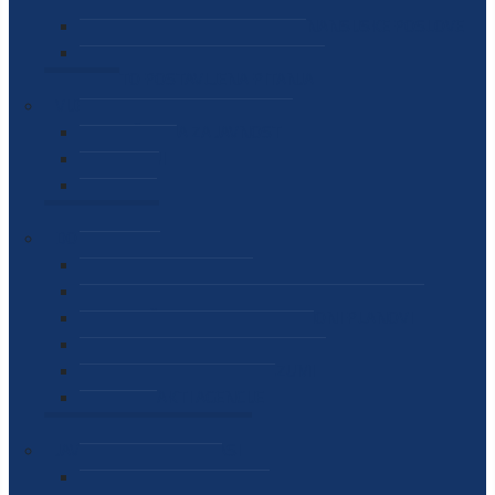
SEKTOR ZA MATERIJALNO-FINANSIJSKE POSLOVE
MEĐUNARODNA SURADNJA
ČESTO POSTAVLJENA PITANJA
VIJESTI
SAOPŠTENJA ZA JAVNOST
INTERVJUI
GOVORI
NAJAVE
DOKUMENTI
ZAKONI
PODZAKONSKI AKTI
STRATEŠKI DOKUMENTI I AKCIONI PLANOVI
MEĐUNARODNI DOKUMENTI
MEMORANDUMI I SPORAZUMI
INTERNI AKTI AGENCIJE
ARHIVA
JAVNE NABAVKE I OGLASI
JAVNE NABAVKE