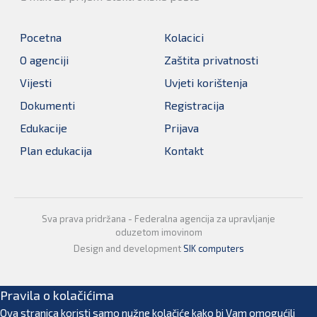
Pocetna
Kolacici
O agenciji
Zaštita privatnosti
Vijesti
Uvjeti korištenja
Dokumenti
Registracija
Edukacije
Prijava
Plan edukacija
Kontakt
Sva prava pridržana - Federalna agencija za upravljanje
oduzetom imovinom
Design and development
SIK computers
Pravila o kolačićima
Ova stranica koristi samo nužne kolačiće kako bi Vam omogućili