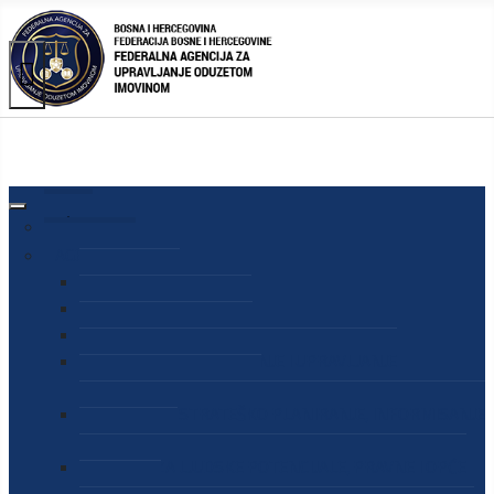
AGENCIJA
O AGENCIJI
DIREKTOR AGENCIJE
SEKRETAR AGENCIJE
SEKTOR ZA PREUZIMANJE I UPRAVLJANJE
ODUZETOM IMOVINOM
SEKTOR ZA STRATEŠKO PLANIRANJE, INFORMISANJE
I EDUKACIJU
SEKTOR ZA LJUDSKE POTENCIJALE, PRAVNE I OPĆE
POSLOVE