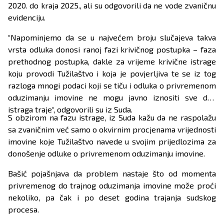
2020. do kraja 2025., ali su odgovorili da ne vode zvaničnu
evidenciju.
“Napominjemo da se u najvećem broju slučajeva takva
vrsta odluka donosi ranoj fazi krivičnog postupka – faza
prethodnog postupka, dakle za vrijeme krivične istrage
koju provodi Tužilaštvo i koja je povjerljiva te se iz tog
razloga mnogi podaci koji se tiču i odluka o privremenom
oduzimanju imovine ne mogu javno iznositi sve dok
istraga traje“, odgovorili su iz Suda.
S obzirom na fazu istrage, iz Suda kažu da ne raspolažu
sa zvaničnim već samo o okvirnim procjenama vrijednosti
imovine koje Tužilaštvo navede u svojim prijedlozima za
donošenje odluke o privremenom oduzimanju imovine.
Bašić pojašnjava da problem nastaje što od momenta
privremenog do trajnog oduzimanja imovine može proći
nekoliko, pa čak i po deset godina trajanja sudskog
procesa.