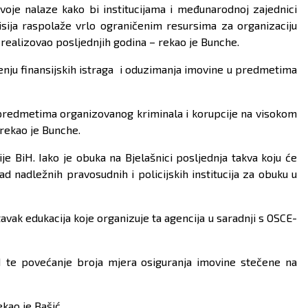
oje nalaze kako bi institucijama i međunarodnoj zajednici
ija raspolaže vrlo ograničenim resursima za organizaciju
 realizovao posljednjih godina – rekao je Bunche.
enju finansijskih istraga i oduzimanja imovine u predmetima
u predmetima organizovanog kriminala i korupcije na visokom
 rekao je Bunche.
 BiH. Iako je obuka na Bjelašnici posljednja takva koju će
 nadležnih pravosudnih i policijskih institucija za obuku u
vak edukacija koje organizuje ta agencija u saradnji s OSCE-
iH te povećanje broja mjera osiguranja imovine stečene na
ekao je Bašić.