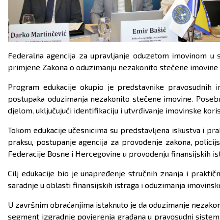
Federalna agencija za upravljanje oduzetom imovinom u sar
primjene Zakona o oduzimanju nezakonito stečene imovine kr
Program edukacije okupio je predstavnike pravosudnih insti
postupaka oduzimanja nezakonito stečene imovine. Posebn
djelom, uključujući identifikaciju i utvrđivanje imovinske ko
Tokom edukacije učesnicima su predstavljena iskustva i pr
praksu, postupanje agencija za provođenje zakona, policij
Federacije Bosne i Hercegovine u provođenju finansijskih is
Cilj edukacije bio je unapređenje stručnih znanja i prakt
saradnje u oblasti finansijskih istraga i oduzimanja imovinsk
U završnim obraćanjima istaknuto je da oduzimanje nezakonit
segment izgradnje povjerenja građana u pravosudni sistem. U