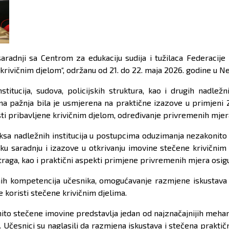
adnji sa Centrom za edukaciju sudija i tužilaca Federacije 
ivičnim djelom“, održanu od 21. do 22. maja 2026. godine u N
tucija, sudova, policijskih struktura, kao i drugih nadležnih
a pažnja bila je usmjerena na praktične izazove u primjeni 
risti pribavljene krivičnim djelom, određivanje privremenih mjer
aksa nadležnih institucija u postupcima oduzimanja nezakonito
sku saradnju i izazove u otkrivanju imovine stečene krivičn
traga, kao i praktični aspekti primjene privremenih mjera osi
ičnih kompetencija učesnika, omogućavanje razmjene iskustava 
e koristi stečene krivičnim djelima.
o stečene imovine predstavlja jedan od najznačajnijih mehaniz
česnici su naglasili da razmjena iskustava i stečena praktičn