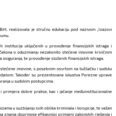
BiH, realizovala je stručnu edukaciju pod nazivom „Izazovi
eumu.
 institucija uključenih u provođenje finansijskih istraga i
Zakona o oduzimanju nezakonito stečene imovine krivičnim
a osiguranja, te provođenje složenih finansijskih istraga.
 stečene imovine, s posebnim osvrtom na tužilačku i sudsku
im djelom. Također su prezentovana iskustva Porezne uprave
guranja u sudskim postupcima.
i primjera dobre prakse, kao i jačanje međuinstitucionalne
ama u suzbijanju svih oblika kriminala i korupcije, te važan
a znanja doprinose efikasnijoj primjeni zakonskih rješenja i