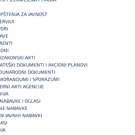
I
PŠTENJA ZA JAVNOST
ERVJUI
ORI
AVE
MENTI
KONI
ZAKONSKI AKTI
ATEŠKI DOKUMENTI I AKCIONI PLANOVI
ĐUNARODNI DOKUMENTI
MORANDUMI I SPORAZUMI
ERNI AKTI AGENCIJE
IVA
 NABAVKE I OGLASI
NE NABAVKE
N JAVNIH NABAVKI
ASI
IJA