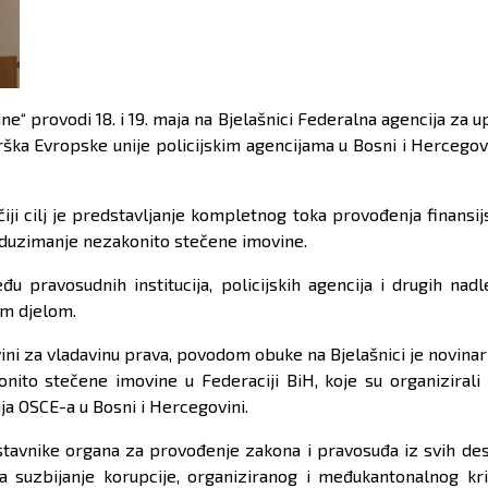
ine“ provodi 18. i 19. maja na Bjelašnici Federalna agencija za
a Evropske unije policijskim agencijama u Bosni i Hercegovini
čiji cilj je predstavljanje kompletnog toka provođenja finansij
oduzimanje nezakonito stečene imovine.
đu pravosudnih institucija, policijskih agencija i drugih nadl
im djelom.
vini za vladavinu prava, povodom obuke na Bjelašnici je novin
nito stečene imovine u Federaciji BiH, koje su organizirali c
a OSCE-a u Bosni i Hercegovini.
stavnike organa za provođenje zakona i pravosuđa iz svih des
a suzbijanje korupcije, organiziranog i međukantonalnog kr