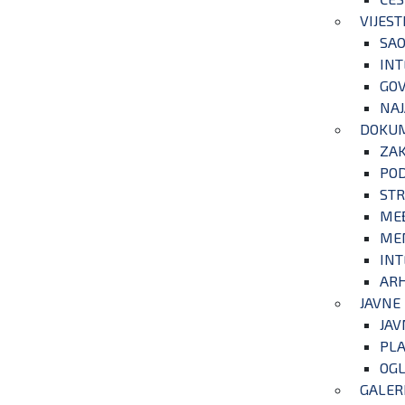
VIJEST
SAO
INT
GOV
NAJ
DOKU
ZA
POD
STR
ME
ME
INT
ARH
JAVNE
JAV
PLA
OGL
GALER