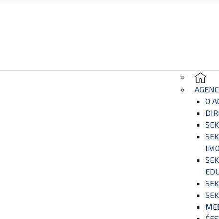
AGENC
O A
DIR
SEK
SEK
IM
SEK
EDU
SEK
SEK
ME
ČES