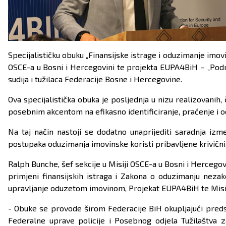
Specijalističku obuku „Finansijske istrage i oduzimanje imov
OSCE-a u Bosni i Hercegovini te projekta EUPA4BiH – „Podršk
sudija i tužilaca Federacije Bosne i Hercegovine.
Ova specijalistička obuka je posljednja u nizu realizovanih, 
posebnim akcentom na efikasno identificiranje, praćenje i 
Na taj način nastoji se dodatno unaprijediti saradnja izme
postupaka oduzimanja imovinske koristi pribavljene krivičn
Ralph Bunche, šef sekcije u Misiji OSCE-a u Bosni i Hercego
primjeni finansijskih istraga i Zakona o oduzimanju nezako
upravljanje oduzetom imovinom, Projekat EUPA4BiH te Misij
- Obuke se provode širom Federacije BiH okupljajući pred
Federalne uprave policije i Posebnog odjela Tužilaštva z