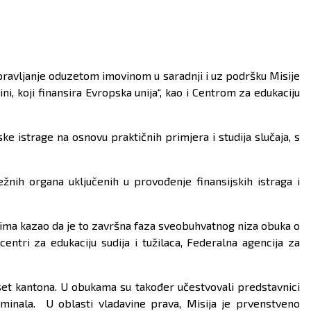
 upravljanje oduzetom imovinom u saradnji i uz podršku Misije
, koji finansira Evropska unija“, kao i Centrom za edukaciju
ske istrage na osnovu praktičnih primjera i studija slučaja, s
ežnih organa uključenih u provođenje finansijskih istraga i
arima kazao da je to završna faza sveobuhvatnog niza obuka o
entri za edukaciju sudija i tužilaca, Federalna agencija za
et kantona. U obukama su također učestvovali predstavnici
iminala. U oblasti vladavine prava, Misija je prvenstveno