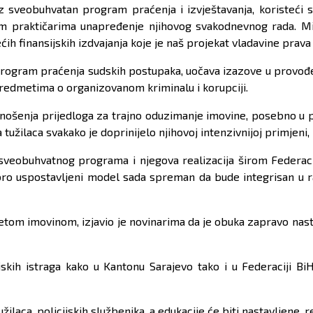
veobuhvatan program praćenja i izvještavanja, koristeći sv
 praktičarima unapređenje njihovog svakodnevnog rada. Mis
h finansijskih izdvajanja koje je naš projekat vladavine prava
i program praćenja sudskih postupaka, uočava izazove u provođ
 predmetima o organizovanom kriminalu i korupciji.
podnošenja prijedloga za trajno oduzimanje imovine, posebno 
 tužilaca svakako je doprinijelo njihovoj intenzivnijoj primjeni,
sveobuhvatnog programa i njegova realizacija širom Federacije
obro uspostavljeni model sada spreman da bude integrisan u rad
etom imovinom, izjavio je novinarima da je obuka zapravo nasta
ijskih istraga kako u Kantonu Sarajevo tako i u Federaciji B
ilaca, policijskih službenika, a edukacije će biti nastavljene, r