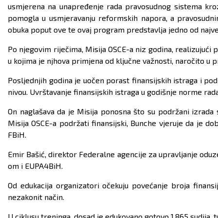
usmjerena na unapređenje rada pravosudnog sistema kroz s
pomogla u usmjeravanju reformskih napora, a pravosudnim
obuka poput ove te ovaj program predstavlja jedno od najveći
Po njegovim riječima, Misija OSCE-a niz godina, realizujuć
u kojima je njhova primjena od ključne važnosti, naročito u
Posljednjih godina je uočen porast finansijskih istraga i 
nivou. Uvrštavanje finansijskih istraga u godišnje norme rada
On naglašava da je Misija ponosna što su podržani izrada 
Misija OSCE-a podržati finansijski, Bunche vjeruje da je d
FBiH.
Emir Bašić, direktor Federalne agencije za upravljanje oduz
om i EUPA4BiH.
Od edukacija organizatori očekuju povećanje broja finans
nezakonit način.
U ciklusu treninga, dosad je edukovano gotovo 1.865 sudija, tuž